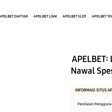
APELBET DAFTAR
APELBET LINK
APELBET SLOT
APELBET T
APELBET: L
Nawal Spes
INFORMASI SITUS A
Penilaian Pengguna