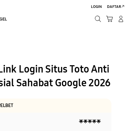
LOGIN
DAFTAR
Cari
Troli
Login/Sign-Up
OGEL
Cari
ink Login Situs Toto Anti
ial Sahabat Google 2026
PELBET
🌟🌟🌟🌟🌟