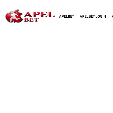
Skip
to
content
APELBET
APELBET LOGIN