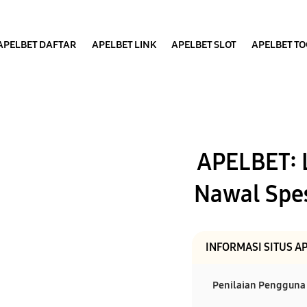
APELBET DAFTAR
APELBET LINK
APELBET SLOT
APELBET T
APELBET: L
Nawal Spes
INFORMASI SITUS A
Penilaian Pengguna