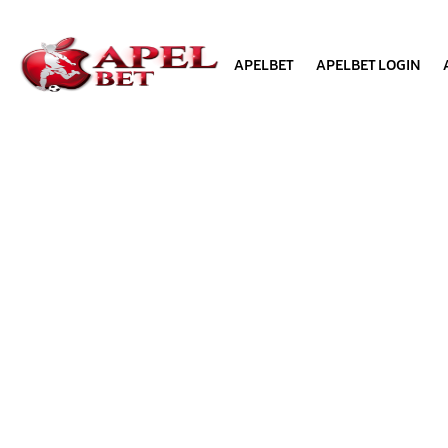
Skip
to
content
APELBET
APELBET LOGIN