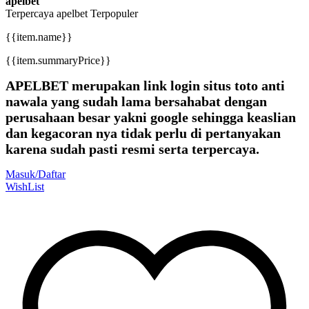
apelbet
Terpercaya
apelbet
Terpopuler
{{item.name}}
{{item.summaryPrice}}
APELBET merupakan link login situs toto anti
nawala yang sudah lama bersahabat dengan
perusahaan besar yakni google sehingga keaslian
dan kegacoran nya tidak perlu di pertanyakan
karena sudah pasti resmi serta terpercaya.
Masuk/Daftar
WishList