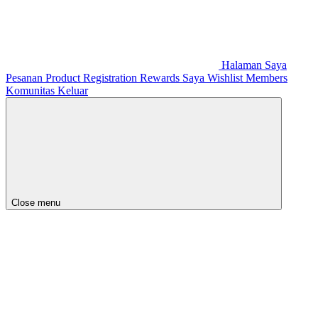
Halaman Saya
Pesanan
Product Registration
Rewards Saya
Wishlist
Members
Komunitas
Keluar
Close menu