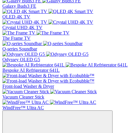
Galaxy Buds3 FE
QLED 4K TV
Crystal UHD 4K TV
The Frame TV
Q-series Soundbar
Odyssey OLED G5
Bespoke AI Refrigerator 641L
Front-load Washer & Dryer
Vacuum Cleaner Stick
WindFree™ Ultra AC