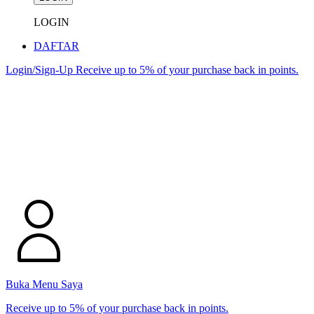
LOGIN
DAFTAR
Login/Sign-Up
Receive up to 5% of your purchase back in points.
Buka Menu Saya
Receive up to 5% of your purchase back in points.