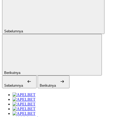
Sebelumnya
Berikutnya
Sebelumnya
Berikutnya