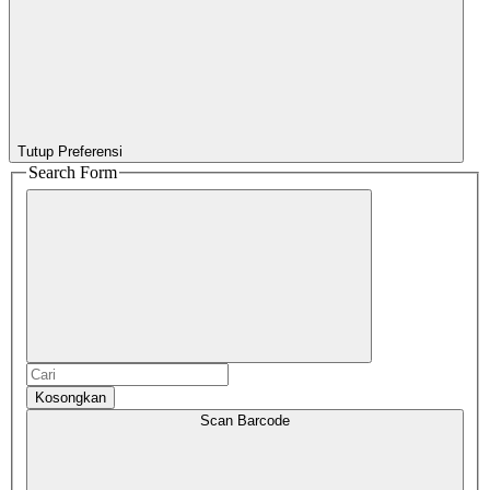
Tutup Preferensi
Search Form
Kosongkan
Scan Barcode