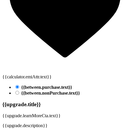
{{calculator.emiAttr.text}}
{{between.purchase.text}}
{{between.nonPurchase.text}}
{{upgrade.title}}
{{upgrade.learnMoreCta.text}}
{{upgrade.description}}