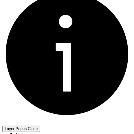
Layer Popup Close