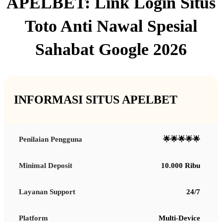
APELBET: Link Login Situs
Toto Anti Nawal Spesial
Sahabat Google 2026
INFORMASI SITUS APELBET
Penilaian Pengguna
🌟🌟🌟🌟🌟
Minimal Deposit
10.000 Ribu
Layanan Support
24/7
Platform
Multi-Device