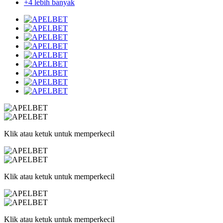
+4 lebih banyak
Klik atau ketuk untuk memperkecil
Klik atau ketuk untuk memperkecil
Klik atau ketuk untuk memperkecil