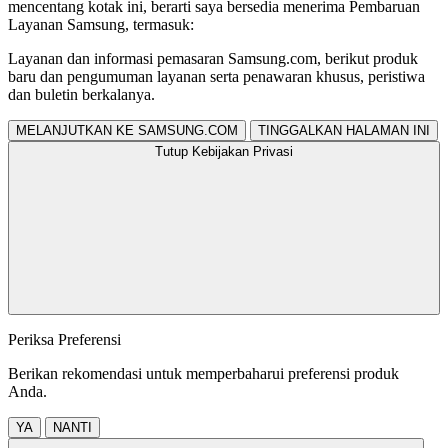
mencentang kotak ini, berarti saya bersedia menerima Pembaruan
Layanan Samsung, termasuk:
Layanan dan informasi pemasaran Samsung.com, berikut produk
baru dan pengumuman layanan serta penawaran khusus, peristiwa
dan buletin berkalanya.
MELANJUTKAN KE SAMSUNG.COM
TINGGALKAN HALAMAN INI
Tutup Kebijakan Privasi
Periksa Preferensi
Berikan rekomendasi untuk memperbaharui preferensi produk
Anda.
YA
NANTI