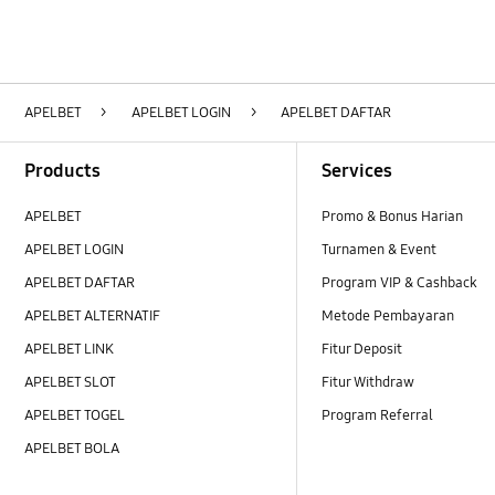
Layer Popup Close
APELBET
>
APELBET LOGIN
>
APELBET DAFTAR
Footer Navigation
Products
Services
APELBET
Promo & Bonus Harian
APELBET LOGIN
Turnamen & Event
APELBET DAFTAR
Program VIP & Cashback
APELBET ALTERNATIF
Metode Pembayaran
APELBET LINK
Fitur Deposit
APELBET SLOT
Fitur Withdraw
APELBET TOGEL
Program Referral
APELBET BOLA