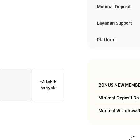
Minimal Deposit
Layanan Support
Platform
+4 lebih
BONUS NEW MEMBE
banyak
Minimal Deposit Rp.
Minimal Withdraw 