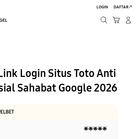
LOGIN
DAFTAR
Cari
Troli
Login/Sign-Up
OGEL
Cari
ink Login Situs Toto Anti
ial Sahabat Google 2026
PELBET
🌟🌟🌟🌟🌟